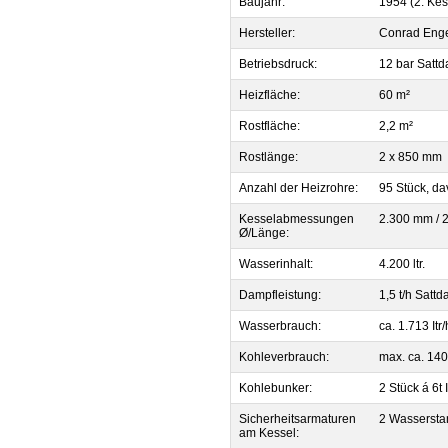
Baujahr:
1954 (2. Kes
Hersteller:
Conrad Enge
Betriebsdruck:
12 bar Satt
Heizfläche:
60 m²
Rostfläche:
2,2 m²
Rostlänge:
2 x 850 mm
Anzahl der Heizrohre:
95 Stück, d
Kesselabmessungen
2.300 mm / 
Ø/Länge:
Wasserinhalt:
4.200 ltr.
Dampfleistung:
1,5 t/h Satt
Wasserbrauch:
ca. 1.713 Itr/
Kohleverbrauch:
max. ca. 140
Kohlebunker:
2 Stück á 6t
Sicherheitsarmaturen
2 Wassersta
am Kessel: