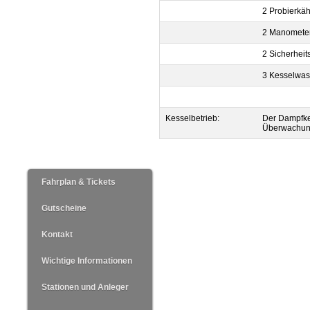
2 Probierkä
2 Manomete
2 Sicherheit
3 Kesselwas
Kesselbetrieb:
Der Dampfkes
Überwachung
Navigation
Fahrplan & Tickets
überspringen
Gutscheine
Kontakt
Wichtige Informationen
Stationen und Anleger