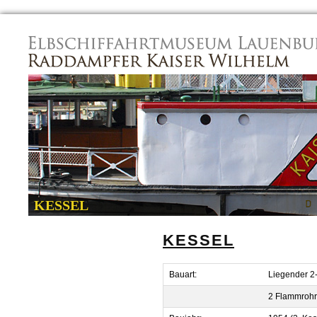
Navigation
überspringen
KESSEL
KESSEL
Bauart:
Liegender 2-
2 Flammroh