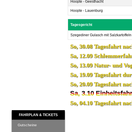
Hoopte - Geesthacht
Hoopte - Lauenburg
Tagesgericht
Szegediner Gulasch mit Salzkartoffeln
So, 30.08 Tagesfahrt na
Sa, 12.09 Schlemmerfah
So, 13.09 Natur- und Vo
Sa, 19.09 Tagesfahrt du
So, 20.09 Tagesfahrt na
Sa, 3.10 Einheitsfah
So, 04.10 Tagesfahrt na
Foto: R. Bulgrin
Navigation
FAHRPLAN & TICKETS
überspringen
Unsere Tagesfahrt führt von Laue
Gutscheine
Dreiländereck „Niedersachsen / M
innerdeutschen Grenze.